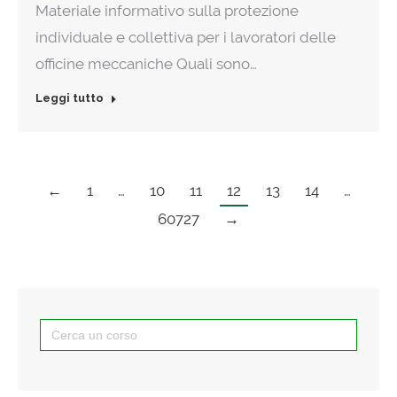
Materiale informativo sulla protezione
individuale e collettiva per i lavoratori delle
officine meccaniche Quali sono…
Leggi tutto
←
1
…
10
11
12
13
14
…
60727
→
Search
for: