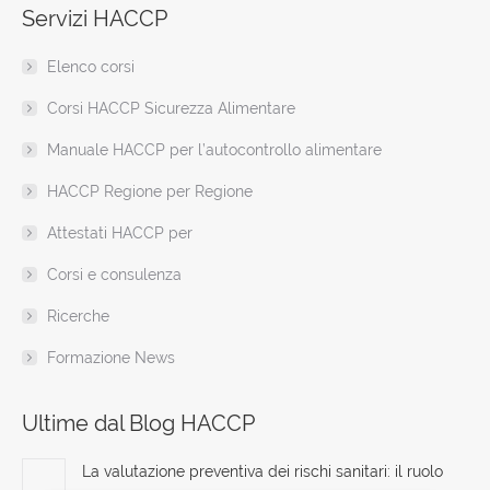
Servizi HACCP
opens
opens
opens
opens
opens
opens
page
in
in
in
in
in
in
opens
Elenco corsi
new
new
new
new
new
new
in
window
window
window
window
window
window
new
Corsi HACCP Sicurezza Alimentare
window
Manuale HACCP per l’autocontrollo alimentare
HACCP Regione per Regione
Attestati HACCP per
Corsi e consulenza
Ricerche
Formazione News
Ultime dal Blog HACCP
La valutazione preventiva dei rischi sanitari: il ruolo