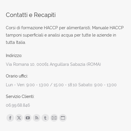
Contatti e Recapiti
Corsi di formazione HACCP per alimentaristi, Manuale HACCP
tamponi superficiali e analisi acqua per tutte le aziende in
tutta Italia.
Indirizzo:
Via Romana 10, 00061 Anguillara Sabazia (ROMA)
Orario uffici:
Lun - Ven: 9:00 - 13:00 / 15:00 - 18:10 Sabato: 9:00 - 13:00
Servizio Clienti:
06.99.68.846
Find us on:
Facebook
X
YouTube
Rss
Tumblr
Mail
Sito
page
page
page
page
page
page
web