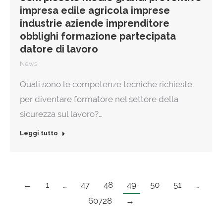
impresa edile agricola imprese
industrie aziende imprenditore
obblighi formazione partecipata
datore di lavoro
News
Quali sono le competenze tecniche richieste
per diventare formatore nel settore della
sicurezza sul lavoro?…
Leggi tutto
←
1
…
47
48
49
50
51
…
60728
→