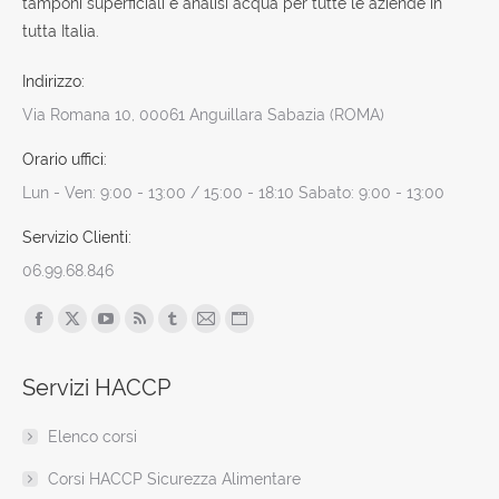
tamponi superficiali e analisi acqua per tutte le aziende in
tutta Italia.
Indirizzo:
Via Romana 10, 00061 Anguillara Sabazia (ROMA)
Orario uffici:
Lun - Ven: 9:00 - 13:00 / 15:00 - 18:10 Sabato: 9:00 - 13:00
Servizio Clienti:
06.99.68.846
Find us on:
Facebook
X
YouTube
Rss
Tumblr
Mail
Sito
page
page
page
page
page
page
web
Servizi HACCP
opens
opens
opens
opens
opens
opens
page
in
in
in
in
in
in
opens
Elenco corsi
new
new
new
new
new
new
in
window
window
window
window
window
window
new
Corsi HACCP Sicurezza Alimentare