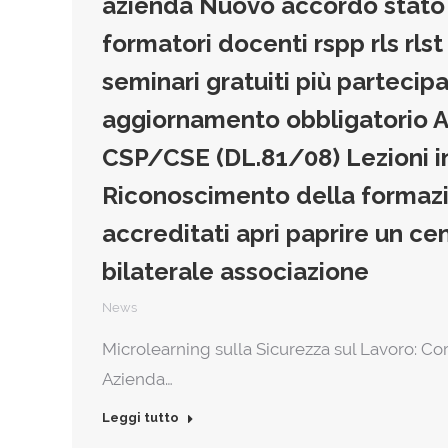
azienda Nuovo accordo stato r
formatori docenti rspp rls rl
seminari gratuiti più partecipat
aggiornamento obbligatorio 
CSP/CSE (DL.81/08) Lezioni in 
Riconoscimento della formaz
accreditati apri paprire un ce
bilaterale associazione
News
Microlearning sulla Sicurezza sul Lavoro: Cor
Azienda…
Leggi tutto